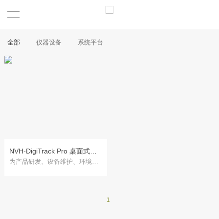
全部
仪器设备
系统平台
NVH-DigiTrack Pro 桌面式振动噪声数字追踪仪
为产品研发、设备维护、环境监测等场景提供数据支撑
1