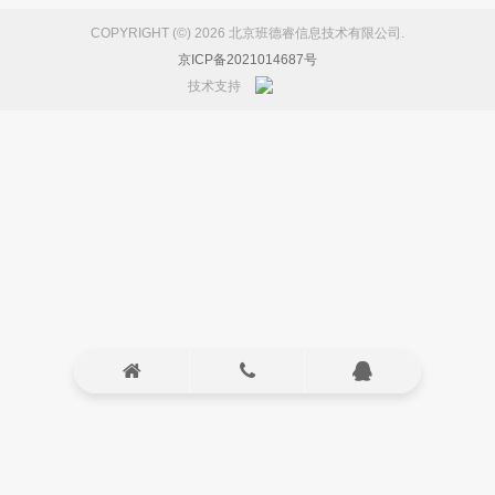
COPYRIGHT (©) 2026 北京班德睿信息技术有限公司.
京ICP备2021014687号
技术支持